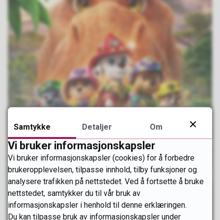
Samtykke
Detaljer
Om
Vi bruker informasjonskapsler
Vi bruker informasjonskapsler (cookies) for å forbedre
brukeropplevelsen, tilpasse innhold, tilby funksjoner og
analysere trafikken på nettstedet. Ved å fortsette å bruke
nettstedet, samtykker du til vår bruk av
informasjonskapsler i henhold til denne erklæringen.
Du kan tilpasse bruk av informasjonskapsler under