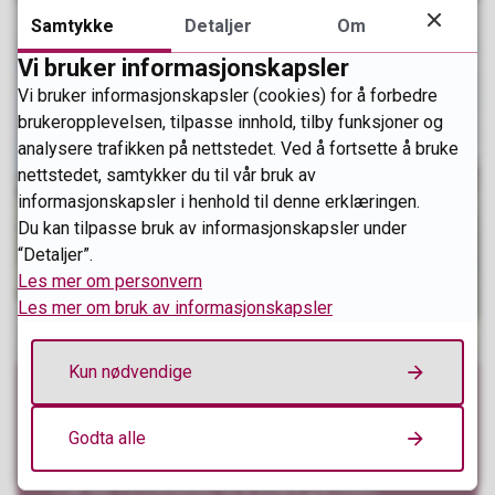
Samtykke
Detaljer
Om
Vi bruker informasjonskapsler
Vi bruker informasjonskapsler (cookies) for å forbedre
brukeropplevelsen, tilpasse innhold, tilby funksjoner og
analysere trafikken på nettstedet. Ved å fortsette å bruke
nettstedet, samtykker du til vår bruk av
informasjonskapsler i henhold til denne erklæringen.
Du kan tilpasse bruk av informasjonskapsler under
“Detaljer”.
Les mer om personvern
Les mer om bruk av informasjonskapsler
Kun nødvendige
Spørreundersøkelse blant
Godta alle
kulturaktører
Har du 15 minutter til å svare på noen