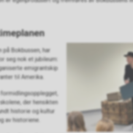
gen er egenprodusert og fremføres av Bokbussens li
timeplanen
n på Bokbussen, har
for seg nok et jubileum:
ganiserte emigrantskip
nter til Amerika.
i formidlingsopplegget,
skolene, der hensikten
ndt historie og kultur
g av historiene.