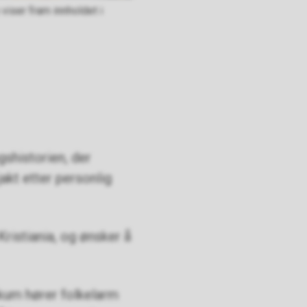
iser fram innholdet i
gshistorien, der
jakt etter personlig
istiania, og ønsker å
ikum hører folkelarm