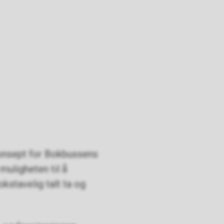
konsept for Bokbussens
muligheten til å
kstavelig talt ta og