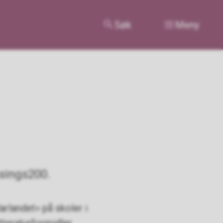
Søk
Meny
ssings200.
arlandet» på skoler i