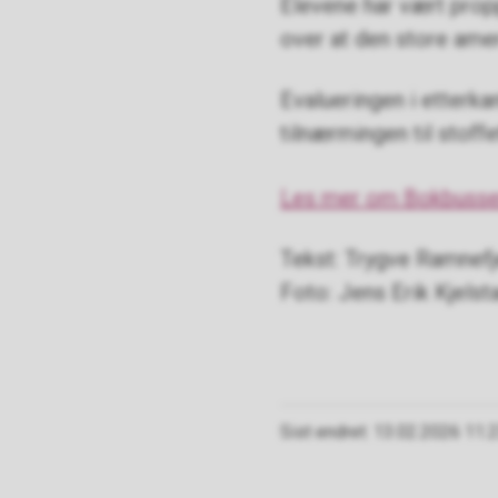
Elevene har vært propp
over at den store amer
Evalueringen i etterka
tilnærmingen til stoffe
Les mer om Bokbussen 
Tekst: Trygve Ramnefje
Foto: Jens Erik Kjelst
Sist endret
13.02.2026 11.