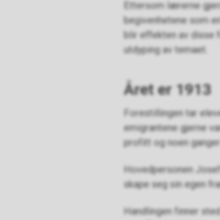
Ettersom lærerne gjern
begivenhetene som en 
blir effekten av disse
utdyping av temaet.
Året er 1913
Forestillingen tar elev
emigrantene gjerne var 
profitt og noen ganger 
Hovedpersonen Josef A
skape seg sin egen fra
Handlingen finner ste