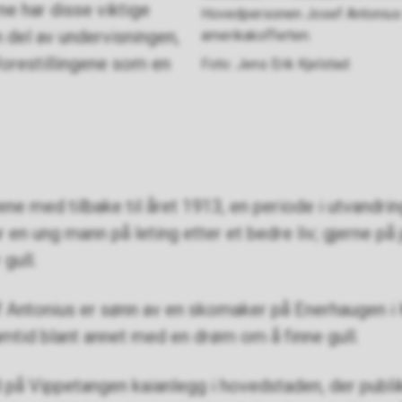
e har disse viktige
Hovedpersonen Josef Antonius v
del av undervisningen,
amerikakofferten.
 forestillingene som en
Jens Erik Kjelstad
ene med tilbake til året 1913, en periode i utvandrin
en ung mann på leting etter et bedre liv; gjerne på 
gull.
ntonius er sønn av en skomaker på Enerhaugen i Kr
mtid blant annet med en drøm om å finne gull.
d på Vippetangen kaianlegg i hovedstaden, der publ