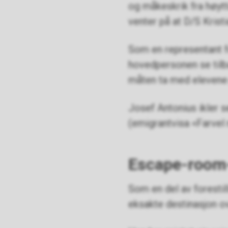
og måkeskrik fra høyt
venter på at D/S Kristi
Som en representant f
hovedpersonen se til
måten ta med elevene p
Josef Antonius ikler s
(emigrantvisa «Farvel
Escape-room
Som en del av forestil
eksakte destinasjon o