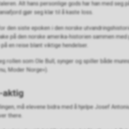
taleren. Alt hans personlige gods har han med seg 
aniafjord gjør seg klar til å kaste loss.
or den siste epoken i den norske utvandringshistori
bake på den norske amerika-historien sammen med 
å en reise blant viktige hendelser.
eg rollen som Ole Bull, synger og spiller både munns
 nu, Moder Norge»).
-aktig
lingen, må elevene bidra med å hjelpe Josef Antoni
ver there.