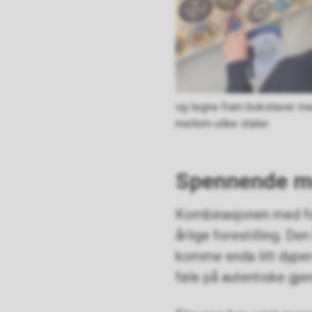
og tegne fram bokstaver me
mellom ulike stater.
Spennende me
Kombinasjonen med for
årlige forestilling. De
komme enda litt dypere
føle på autentiske gje