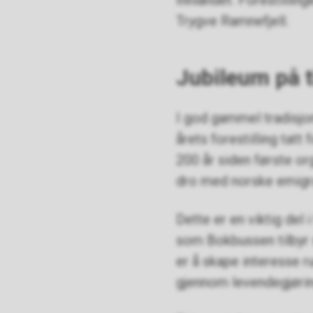
Innlandet. Forestillin
Trygve Ramnefjell.
Jubileum på 
I god gammel tradisjo
årets forestilling tatt 
200 år siden første or
dro med norske emigra
Dette er en viktig del 
som Bokbussen tilbyr 
er å skape interesse ru
gjennom levendegjørin