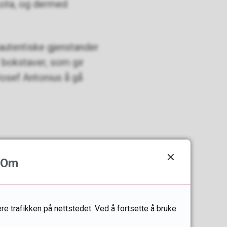
akota, og dermed
autentiske gjenstander
 bokstaver, som gir
Josef Antonius å gå
Om
re trafikken på nettstedet. Ved å fortsette å bruke