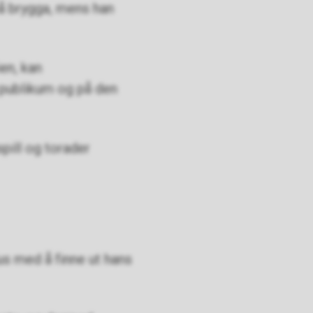
på brygga, mens han
en, kan
publikum og på den
pill og torader
us med å finne ut hans