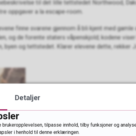
sebeskrivelse til det lille tettstedet Northwood, D
l tre oppgaver a la escape-room.
levene finne svarene gjennom å bli kjent med gamle 
en, og de forente staters våpenskjold; kodene viser
 byen og tettstedet. Klarer elevene dette, rekker 
Detaljer
psler
 brukeropplevelsen, tilpasse innhold, tilby funksjoner og analyse
apsler i henhold til denne erklæringen.