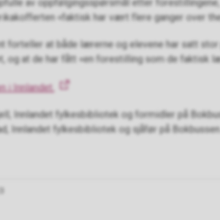
fulle av oppfølgingsspørsmål etter forestillingene
ikakofferten «faktisk har vært flere ganger over the
nt forteller at både lærerne og elevene har satt stor
t, og at de har fått «en forestilling som de faktisk l
i Innlandet.
ll, Innlandet fylkesbibliotek og formidler på Bokbu
ad, Innlandet fylkesbibliotek og sjåfør på Bokbussen
23