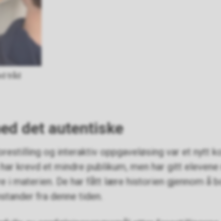
d tråd
d det autentiske
estilling og interaktiv oppgaveløsing var et nytt 
n har krevd et mindre publikum, men har gitt elevene 
 i materien. De har fått lære historien gjennom å bo
nstander fra denne tiden.