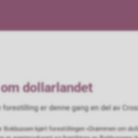
ndet
m dollarlandet
 forestilling er denne gang en del av Cro
har Bokbussen kjørt forestillingen «Drømmen om doll