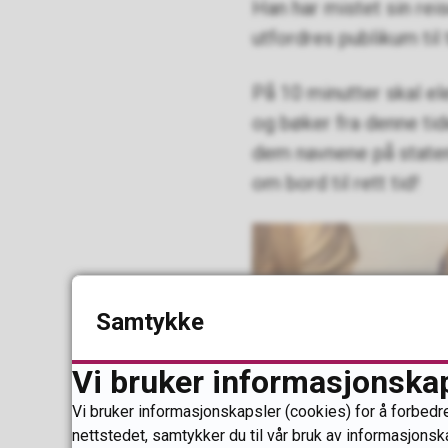
Han har mistet sin rei
utfordres publikum ti
På 10 minutter skal e
og bøker fra denne tid
dem navnene på staten,
om bord til rett tid!
Samtykke
Vi bruker informasjonska
Vi bruker informasjonskapsler (cookies) for å forbedre
nettstedet, samtykker du til vår bruk av informasjonsk