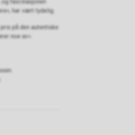
, og fascinasjonen
re», har vært tydelig.
 pris på den autentiske
ærer noe av».
ssen.
.