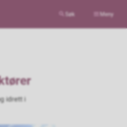
Søk
Meny
ktører
 idrett i