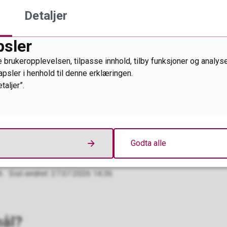
Detaljer
re tidspunkter:
psler
. 13:00 – 14:00.
Følg denne lenken for å gå inn i møte
 brukeropplevelsen, tilpasse innhold, tilby funksjoner og analyse
. 09:00 – 10:00.
Følg denne lenken for å gå inn i mø
apsler i henhold til denne erklæringen.
taljer”.
 kl. 10:00 – 11.00.
Følg denne lenken for å gå inn i
sjektet Kultur inn i beredskapen her.
Godta alle
h
Sist endret
27.07.2026 14.36
ål?