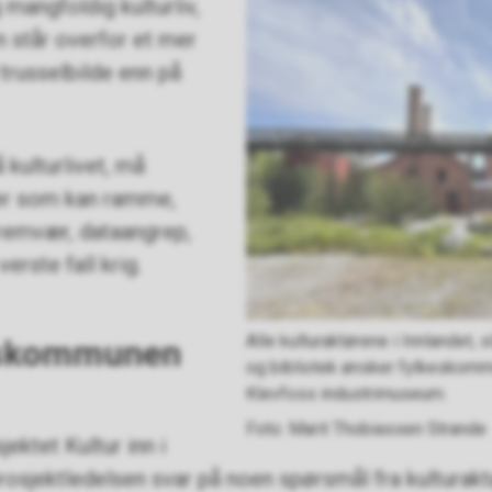
g mangfoldig kulturliv,
 står overfor et mer
trusselbilde enn på
å kulturlivet, må
ser som kan ramme,
tremvær, dataangrep,
verste fall krig.
Alle kulturaktørene i Innlandet, 
keskommunen
og bibliotek ønsker fylkeskommu
Klevfoss industrimuseum.
Marit Thobiassen Strande
ektet Kultur inn i
sjektledelsen svar på noen spørsmål fra kulturaktø