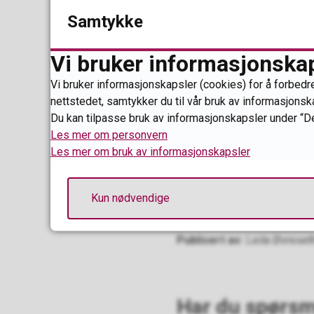
Samtykke
Du kan velge mellom t
Vi bruker informasjonska
Fredag 19. juni kl
Vi bruker informasjonskapsler (cookies) for å forbedre
Onsdag 24. juni kl
nettstedet, samtykker du til vår bruk av informasjonsk
Du kan tilpasse bruk av informasjonskapsler under “De
Tirsdag 18. august
Les mer om personvern
Les mer om bruk av informasjonskapsler
Du kan lese mer om pro
Kun nødvendige
Publisert av
Leila Øvreset
Har du spørsm