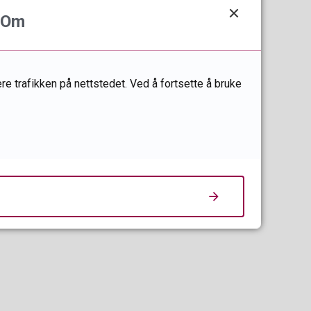
Om
t.
re trafikken på nettstedet. Ved å fortsette å bruke
tet
 møtet