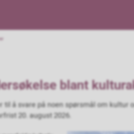
ndet
er
ersøkelse blant kultura
 til å svare på noen spørsmål om kultur og
frist 20. august 2026.