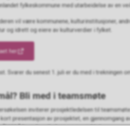
 Innlandet fylkeskommune med utarbeidelse av en vei
eren vil være kommunene, kulturinstitusjoner, andre
tur og idrett og eiere av kulturverdier i fylket.
aet her
ust. Svarer du senest 1. juli er du med i trekningen 
mål? Bli med i teamsmøte
rsøkelsen inviterer prosjektledelsen til teamsmøte
en kort presentasjon av prosjektet, en gjennomgang 
mål til både undersøkelsen og prosjektet.