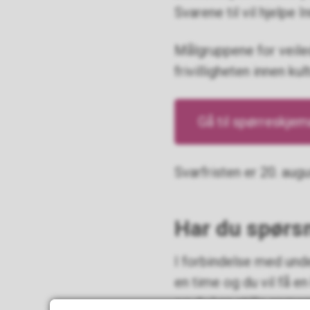
Svarene til vil hjelpe
Målgruppene for veiled
frivilligheten innen kul
Gå til spørreskjem
Svarfristen er 20. aug
Har du spørs
I forbindelse med unde
en time og du vil få 
og du kan stille spørs