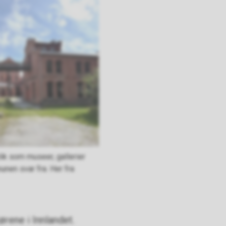
slik som museer, gallerier
nen svar fra. Her fra
rene i Innlandet.