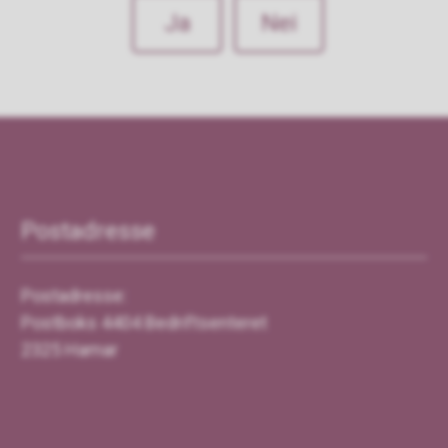
Ja
Nei
Postadresse
Postadresse:
Postboks 4404 Bedriftsenteret
2325 Hamar