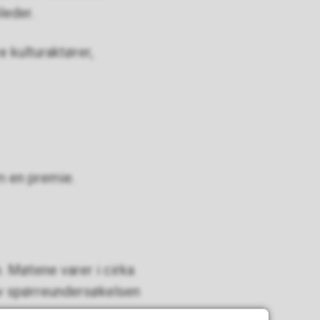
leder.
 kulturaktører,
om en premie.
. Møtene varer i cirka
av spørreundersøkelsen