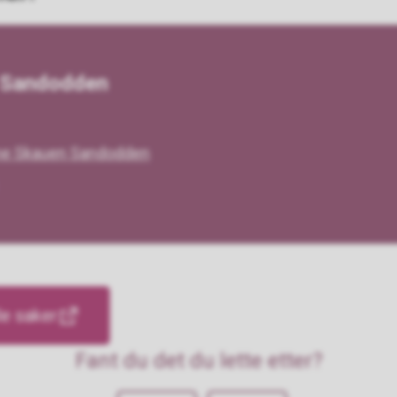
 Sandodden
ene Skauen Sandodden
le saker
Fant du det du lette etter?