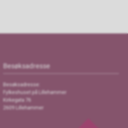
Besøksadresse
Besøksadresse:
Fylkeshuset på Lillehammer
Kirkegata 76
2609 Lillehammer