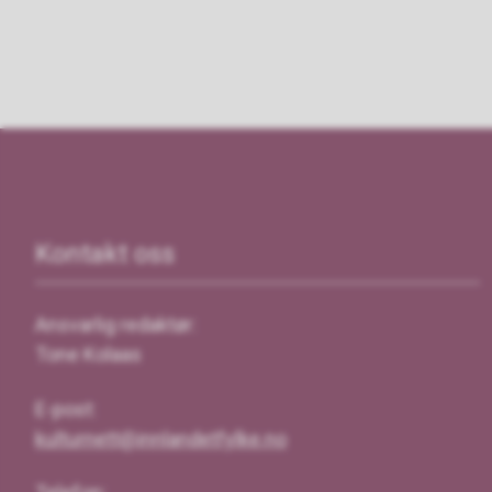
Kontakt oss
Ansvarlig redaktør:
Tone Kolaas
E-post:
kulturnett@innlandetfylke.no