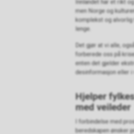
Innlandet har et rikt o
men Norge og kulturen
komplekst og alvorlig 
lenge.
Det gjør at vi alle, ogs
forberede oss på kri
enten det gjelder eks
desinformasjon eller i 
Hjelper fyl
med veileder
I forbindelse med prosj
beredskapen ønsker pro